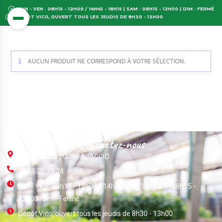
LUN - VEN : 08H15 - 12H00 / 14H45 - 18H15 | SAM : 08H15 - 12H00 | DIM : FERMÉ
DÉPÔT VICO, OUVERT TOUS LES JEUDIS DE 8H30 - 13H00
AUCUN PRODUIT NE CORRESPOND À VOTRE SÉLECTION.
Contactez-nous
ZI Du Vazzio 20090 AJACCIO
04 95 20 39 74
Lun - Ven : 08h15 - 12h00 / 14h45 - 18h15 | Sam : 08h15 -
12h00 | Dim : Fermé
Dépôt Vico, ouvert tous les jeudis de 8h30 - 13h00