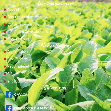
Qui sommes-nous
Accueil
Appui technique
Contactez-nous
Conditions Générales de Vente
Click & Collect
Nos catégories
Alimentation
Gros matériel
Petit matériel
Clôtures
Irrigation
Suivez-nous
CAVICA
GAMM VERT AJACCIO