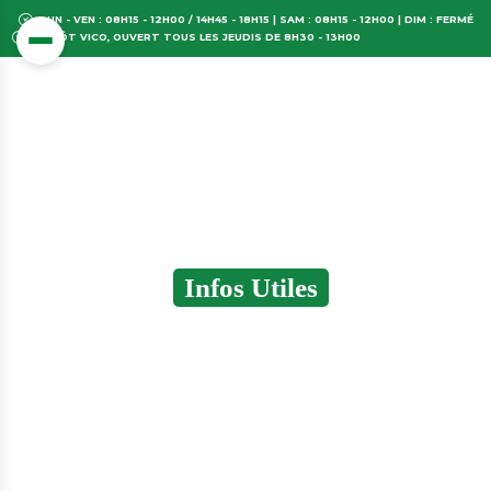
LUN - VEN : 08H15 - 12H00 / 14H45 - 18H15 | SAM : 08H15 - 12H00 | DIM : FERMÉ
DÉPÔT VICO, OUVERT TOUS LES JEUDIS DE 8H30 - 13H00
Infos Utiles