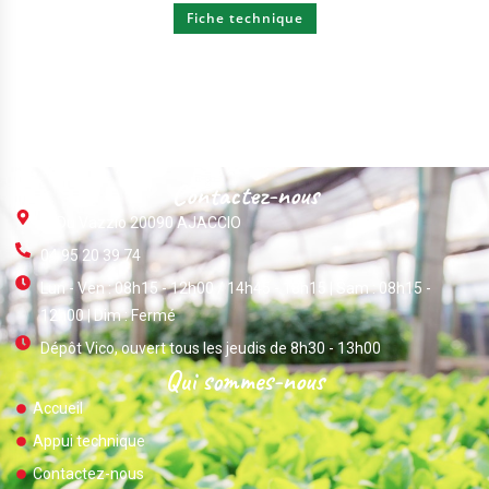
Fiche technique
Contactez-nous
ZI Du Vazzio 20090 AJACCIO
04 95 20 39 74
Lun - Ven : 08h15 - 12h00 / 14h45 - 18h15 | Sam : 08h15 -
12h00 | Dim : Fermé
Dépôt Vico, ouvert tous les jeudis de 8h30 - 13h00
Qui sommes-nous
Accueil
Appui technique
Contactez-nous