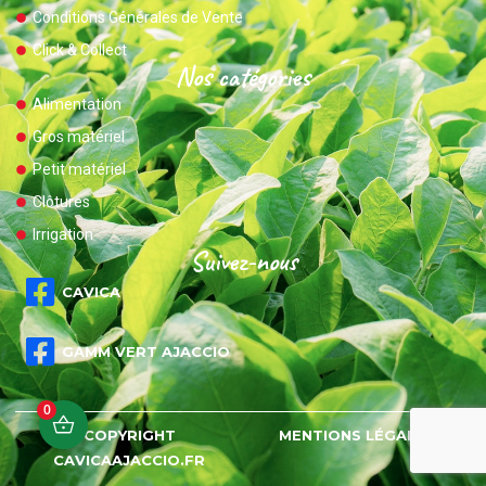
Conditions Générales de Vente
Click & Collect
Nos catégories
Alimentation
Gros matériel
Petit matériel
Clôtures
Irrigation
Suivez-nous
CAVICA
GAMM VERT AJACCIO
0
COPYRIGHT
MENTIONS LÉGALES
CAVICAAJACCIO.FR