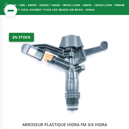
LUN - VEN : 08H15 - 12H00 / 14H45 - 18H15 | SAM : 08H15 - 12H00 | DIM : FERMÉ
DÉPÔT VICO, OUVERT TOUS LES JEUDIS DE 8H30 - 13H00
EN STOCK
ARROSEUR PLASTIQUE HIDRA FM 3/4 HIDRA