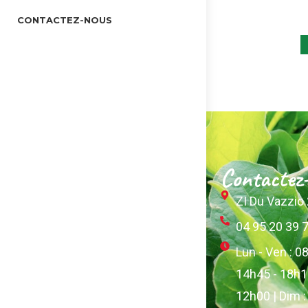
CONTACTEZ-NOUS
Contactez
ZI Du Vazzi
04 95 20 39 
Lun - Ven : 0
14h45 - 18h15
12h00 | Dim 