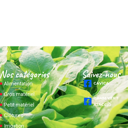
Nos catégories
Suivez-nous
Alimentation
CAVICA
Gros matériel
GAMM VERT
Petit matériel
AJACCIO
Clôtures
Irrigation