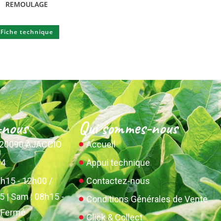
REMOULAGE
Fiche technique
-nous
Qui sommes-nous
o 20090 AJACCIO
Accueil
74
Appui technique
8h15 - 12h00 /
Contactez-nous
 | Sam : 08h15 -
Conditions Générales de Vente
: Fermé
Click & Collect