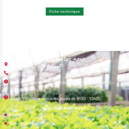
Fiche technique
Contactez-nous
ZI Du Vazzio 20090 AJACCIO
04 95 20 39 74
Lun - Ven : 08h15 - 12h00 / 14h45 - 18h15 | Sam : 08h15 -
12h00 | Dim : Fermé
Dépôt Vico, ouvert tous les jeudis de 8h30 - 13h00
Qui sommes-nous
Accueil
Appui technique