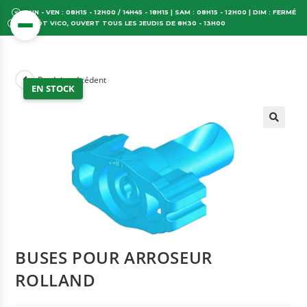
LUN - VEN : 08H15 - 12H00 / 14H45 - 18H15 | SAM : 08H15 - 12H00 | DIM : FERMÉ
DÉPÔT VICO, OUVERT TOUS LES JEUDIS DE 8H30 - 13H00
Produit précédent
EN STOCK
BUSES POUR ARROSEUR
ROLLAND