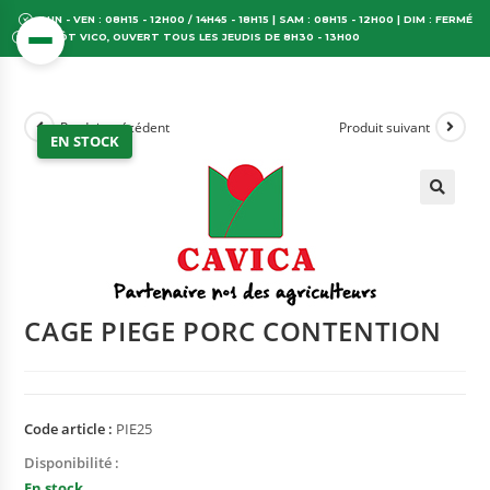
LUN - VEN : 08H15 - 12H00 / 14H45 - 18H15 | SAM : 08H15 - 12H00 | DIM : FERMÉ
DÉPÔT VICO, OUVERT TOUS LES JEUDIS DE 8H30 - 13H00
Produit précédent
Produit suivant
EN STOCK
CAGE PIEGE PORC CONTENTION
Code article :
PIE25
Disponibilité :
En stock