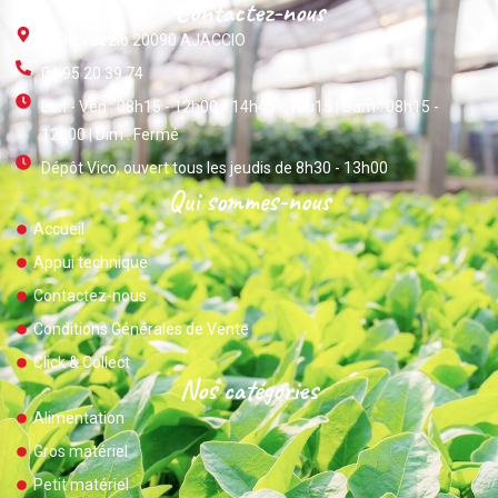
Contactez-nous
ZI Du Vazzio 20090 AJACCIO
04 95 20 39 74
Lun - Ven : 08h15 - 12h00 / 14h45 - 18h15 | Sam : 08h15 -
12h00 | Dim : Fermé
Dépôt Vico, ouvert tous les jeudis de 8h30 - 13h00
Qui sommes-nous
Accueil
Appui technique
Contactez-nous
Conditions Générales de Vente
Click & Collect
Nos catégories
Alimentation
Gros matériel
Petit matériel