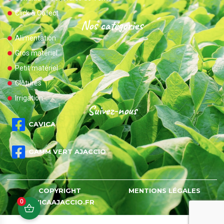
Click & Collect
Nos catégories
Alimentation
Gros matériel
Petit matériel
Clôtures
Irrigation
Suivez-nous
CAVICA
GAMM VERT AJACCIO
COPYRIGHT
MENTIONS LÉGALES
0
CAVICAAJACCIO.FR