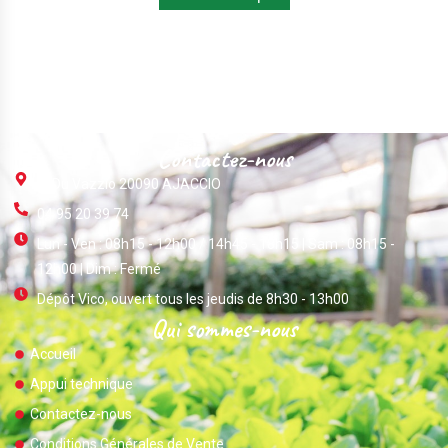
Contactez-nous
ZI Du Vazzio 20090 AJACCIO
04 95 20 39 74
Lun - Ven : 08h15 - 12h00 / 14h45 - 18h15 | Sam : 08h15 -
12h00 | Dim : Fermé
Dépôt Vico, ouvert tous les jeudis de 8h30 - 13h00
Qui sommes-nous
Accueil
Appui technique
Contactez-nous
Conditions Générales de Vente