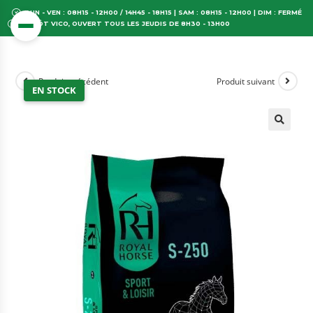
LUN - VEN : 08H15 - 12H00 / 14H45 - 18H15 | SAM : 08H15 - 12H00 | DIM : FERMÉ
DÉPÔT VICO, OUVERT TOUS LES JEUDIS DE 8H30 - 13H00
Produit précédent
Produit suivant
EN STOCK