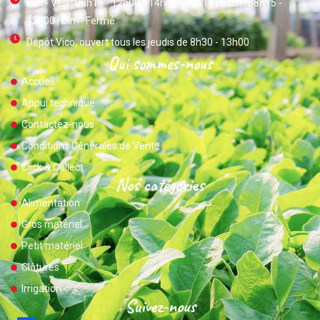
Lun - Ven : 08h15 - 12h00 / 14h45 - 18h15 | Sam : 08h15 -
12h00 | Dim : Fermé
Dépôt Vico, ouvert tous les jeudis de 8h30 - 13h00
Qui sommes-nous
Accueil
Appui technique
Contactez-nous
Conditions Générales de Vente
Click & Collect
Nos catégories
Alimentation
Gros matériel
Petit matériel
Clôtures
Irrigation
Suivez-nous