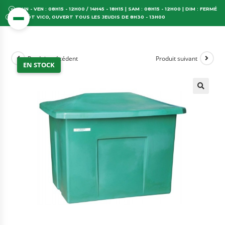
LUN - VEN : 08H15 - 12H00 / 14H45 - 18H15 | SAM : 08H15 - 12H00 | DIM : FERMÉ
DÉPÔT VICO, OUVERT TOUS LES JEUDIS DE 8H30 - 13H00
Produit précédent
Produit suivant
EN STOCK