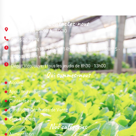
Contactez-nous
ZI Du Vazzio 20090 AJACCIO
04 95 20 39 74
Lun - Ven : 08h15 - 12h00 / 14h45 - 18h15 | Sam : 08h15 -
12h00 | Dim : Fermé
Dépôt Vico, ouvert tous les jeudis de 8h30 - 13h00
Qui sommes-nous
Accueil
Appui technique
Contactez-nous
Conditions Générales de Vente
Click & Collect
Nos catégories
Alimentation