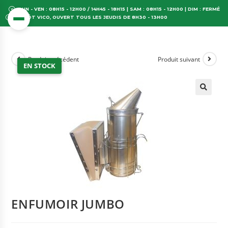
LUN - VEN : 08H15 - 12H00 / 14H45 - 18H15 | SAM : 08H15 - 12H00 | DIM : FERMÉ
DÉPÔT VICO, OUVERT TOUS LES JEUDIS DE 8H30 - 13H00
Produit précédent
Produit suivant
EN STOCK
ENFUMOIR JUMBO