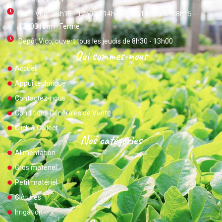
Lun - Ven : 08h15 - 12h00 / 14h45 - 18h15 | Sam : 08h15 -
12h00 | Dim : Fermé
Dépôt Vico, ouvert tous les jeudis de 8h30 - 13h00
Qui sommes-nous
Accueil
Appui technique
Contactez-nous
Conditions Générales de Vente
Click & Collect
Nos catégories
Alimentation
Gros matériel
Petit matériel
Clôtures
Irrigation