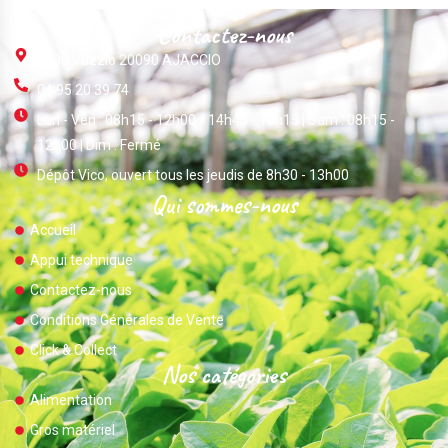
Contactez-nous
ZI Du Vazzio 20090 AJACCIO
04 95 20 39 74
Lun - Ven : 08h15 - 12h00 / 14h45 - 18h15 | Sam : 08h15 -
12h00 | Dim : Fermé
Dépôt Vico, ouvert tous les jeudis de 8h30 - 13h00
Qui sommes-nous
Accueil
Appui technique
Contactez-nous
Conditions Générales de Vente
Click & Collect
Nos catégories
Alimentation
Gros matériel