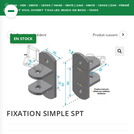
LUN - VEN : 08H15 - 12H00 / 14H45 - 18H15 | SAM : 08H15 - 12H00 | DIM : FERMÉ
DÉPÔT VICO, OUVERT TOUS LES JEUDIS DE 8H30 - 13H00
Produit précédent
Produit suivant
EN STOCK
FIXATION SIMPLE SPT