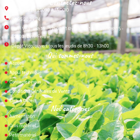
Contactez-nous
ZI Du Vazzio 20090 AJACCIO
04 95 20 39 74
Lun - Ven : 08h15 - 12h00 / 14h45 - 18h15 | Sam : 08h15 -
12h00 | Dim : Fermé
Dépôt Vico, ouvert tous les jeudis de 8h30 - 13h00
Qui sommes-nous
Accueil
Appui technique
Contactez-nous
Conditions Générales de Vente
Click & Collect
Nos catégories
Alimentation
Gros matériel
Petit matériel