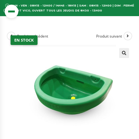
LUN - VEN : 08H15 - 12H00 / 14H45 - 18H15 | SAM : 08H15 - 12H00 | DIM : FERMÉ
DÉPÔT VICO, OUVERT TOUS LES JEUDIS DE 8H30 - 13H00
Produit précédent
Produit suivant
EN STOCK