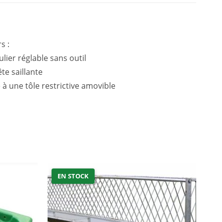
s :
lier réglable sans outil
̂te saillante
 à une tôle restrictive amovible
EN STOCK