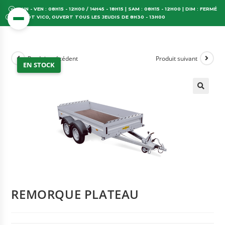
LUN - VEN : 08H15 - 12H00 / 14H45 - 18H15 | SAM : 08H15 - 12H00 | DIM : FERMÉ
DÉPÔT VICO, OUVERT TOUS LES JEUDIS DE 8H30 - 13H00
Produit précédent
Produit suivant
EN STOCK
REMORQUE PLATEAU