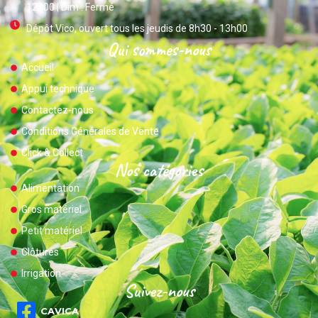
12h00 | Dim : Fermé
Dépôt Vico, ouvert tous les jeudis de 8h30 - 13h00
Qui sommes-nous
Accueil
Appui technique
Contactez-nous
Conditions Générales de Vente
Click & Collect
Nos catégories
Alimentation
Gros matériel
Petit matériel
Clôtures
Irrigation
Suivez-nous
CAVICA