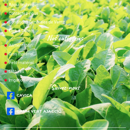
Appui technique
Contactez-nous
Conditions Générales de Vente
Click & Collect
Nos catégories
Alimentation
Gros matériel
Petit matériel
Clôtures
Irrigation
Suivez-nous
CAVICA
GAMM VERT AJACCIO