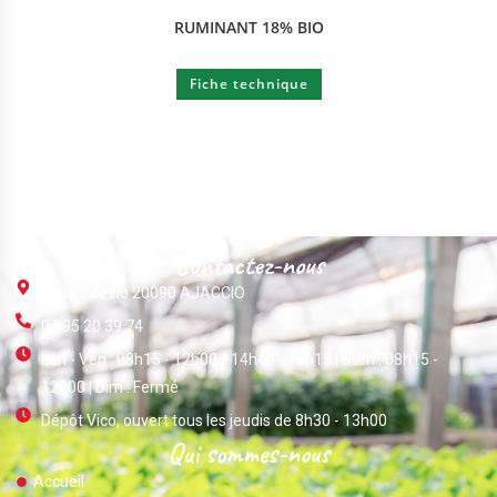
RUMINANT 18% BIO
Fiche technique
Contactez-nous
ZI Du Vazzio 20090 AJACCIO
04 95 20 39 74
Lun - Ven : 08h15 - 12h00 / 14h45 - 18h15 | Sam : 08h15 -
12h00 | Dim : Fermé
Dépôt Vico, ouvert tous les jeudis de 8h30 - 13h00
Qui sommes-nous
Accueil