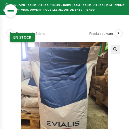
LUN - VEN : 08H15 - 12H00 / 14H45 - 18H15 | SAM : 08H15 - 12H00 | DIM : FERMÉ
DÉPÔT VICO, OUVERT TOUS LES JEUDIS DE 8H30 - 13H00
Produit précédent
Produit suivant
EN STOCK