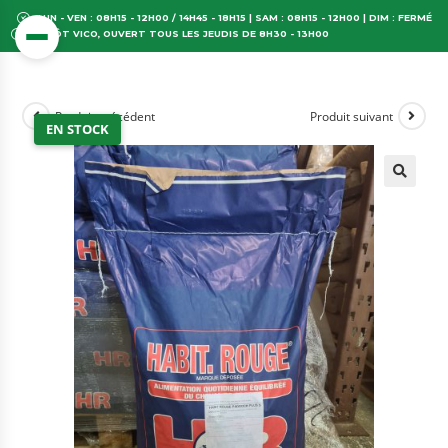
LUN - VEN : 08H15 - 12H00 / 14H45 - 18H15 | SAM : 08H15 - 12H00 | DIM : FERMÉ
DÉPÔT VICO, OUVERT TOUS LES JEUDIS DE 8H30 - 13H00
Produit précédent
Produit suivant
EN STOCK