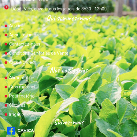
Dépôt Vico, ouvert tous les jeudis de 8h30 - 13h00
Qui sommes-nous
Accueil
Appui technique
Contactez-nous
Conditions Générales de Vente
Click & Collect
Nos catégories
Alimentation
Gros matériel
Petit matériel
Clôtures
Irrigation
Suivez-nous
CAVICA