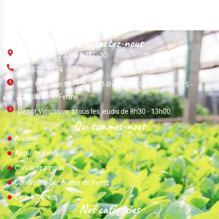
Contactez-nous
ZI Du Vazzio 20090 AJACCIO
04 95 20 39 74
Lun - Ven : 08h15 - 12h00 / 14h45 - 18h15 | Sam : 08h15 -
12h00 | Dim : Fermé
Dépôt Vico, ouvert tous les jeudis de 8h30 - 13h00
Qui sommes-nous
Accueil
Appui technique
Contactez-nous
Conditions Générales de Vente
Click & Collect
Nos catégories