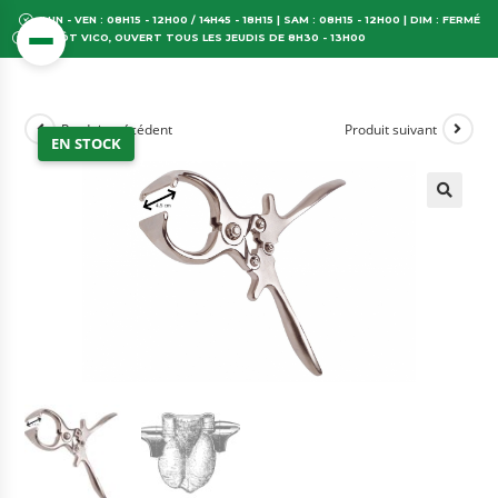
LUN - VEN : 08H15 - 12H00 / 14H45 - 18H15 | SAM : 08H15 - 12H00 | DIM : FERMÉ
DÉPÔT VICO, OUVERT TOUS LES JEUDIS DE 8H30 - 13H00
Produit précédent
Produit suivant
EN STOCK