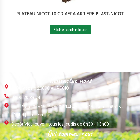
PLATEAU NICOT.10 CD AERA.ARRIERE PLAST-NICOT
Fiche technique
Contactez-nous
ZI Du Vazzio 20090 AJACCIO
04 95 20 39 74
Lun - Ven : 08h15 - 12h00 / 14h45 - 18h15 | Sam : 08h15 -
12h00 | Dim : Fermé
Dépôt Vico, ouvert tous les jeudis de 8h30 - 13h00
Qui sommes-nous