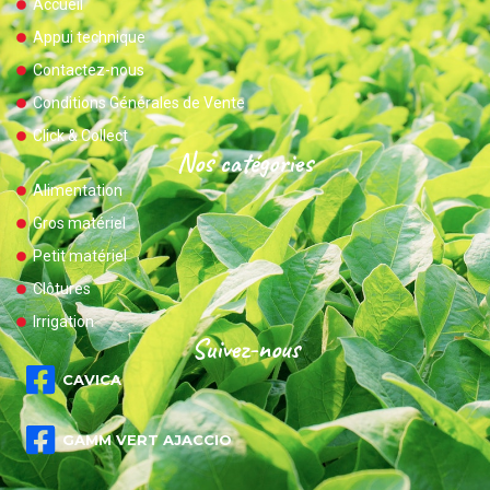
Accueil
Appui technique
Contactez-nous
Conditions Générales de Vente
Click & Collect
Nos catégories
Alimentation
Gros matériel
Petit matériel
Clôtures
Irrigation
Suivez-nous
CAVICA
GAMM VERT AJACCIO