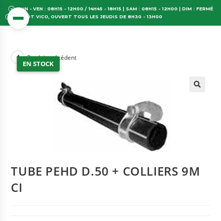
LUN - VEN : 08H15 - 12H00 / 14H45 - 18H15 | SAM : 08H15 - 12H00 | DIM : FERMÉ
DÉPÔT VICO, OUVERT TOUS LES JEUDIS DE 8H30 - 13H00
Produit précédent
EN STOCK
TUBE PEHD D.50 + COLLIERS 9M
CI