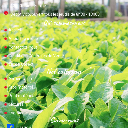
12h00 | Dim : Fermé
Dépôt Vico, ouvert tous les jeudis de 8h30 - 13h00
Qui sommes-nous
Accueil
Appui technique
Contactez-nous
Conditions Générales de Vente
Click & Collect
Nos catégories
Alimentation
Gros matériel
Petit matériel
Clôtures
Irrigation
Suivez-nous
CAVICA